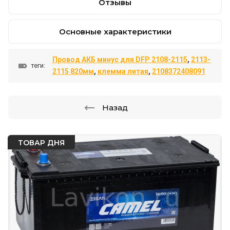
Отзывы
Основные характеристики
Провод АКБ минус для DFP 2108-2115
,
2113-
теги:
2115 820мм
,
клемма литая
,
2108372408091
Назад
ТОВАР ДНЯ