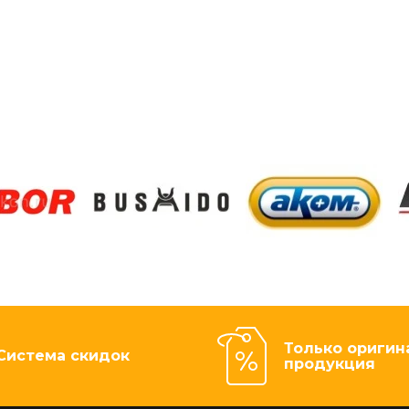
Только оригин
Система скидок
продукция