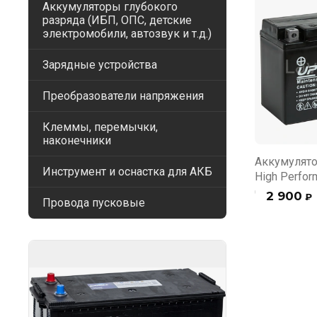
Аккумуляторы глубокого
разряда (ИБП, ОПС, детские
электромобили, автозвук и т.д.)
Зарядные устройства
Преобразователи напряжения
Клеммы, перемычки,
наконечники
Аккумулято
Инструмент и оснастка для АКБ
High Perfor
(YT9B-BS)
2 900
₽
Провода пусковые