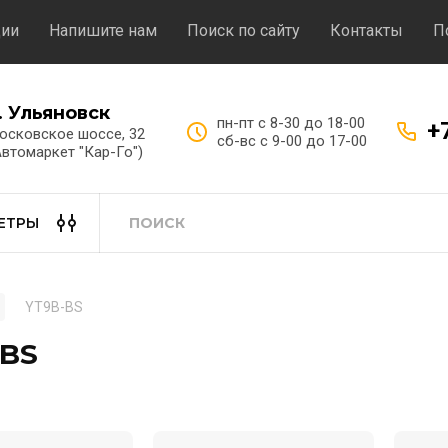
ции
Напишите нам
Поиск по сайту
Контакты
П
. Ульяновск
пн-пт с 8-30 до 18-00
+
осковское шоссе, 32
сб-вс с 9-00 до 17-00
Автомаркет "Кар-Го")
ЕТРЫ
YT9B-BS
-BS